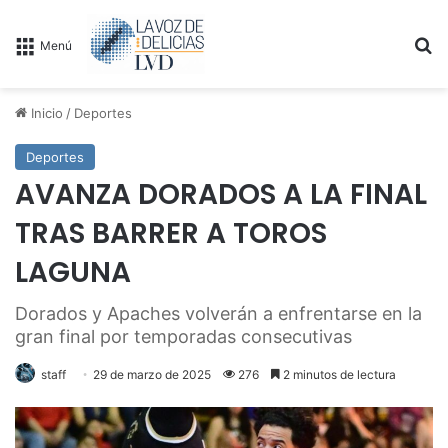
B
Menú
Inicio
/
Deportes
Deportes
AVANZA DORADOS A LA FINAL
TRAS BARRER A TOROS
LAGUNA
Dorados y Apaches volverán a enfrentarse en la
gran final por temporadas consecutivas
staff
29 de marzo de 2025
276
2 minutos de lectura