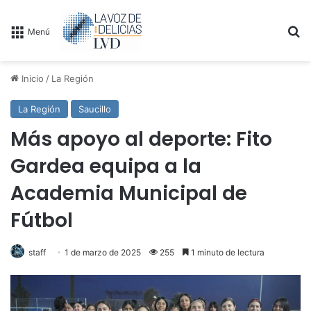
B
Menú
Inicio
/
La Región
La Región
Saucillo
Más apoyo al deporte: Fito
Gardea equipa a la
Academia Municipal de
Fútbol
staff
1 de marzo de 2025
255
1 minuto de lectura