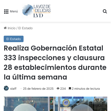
B
Menú
Inicio
/
El Estado
El Estado
Realiza Gobernación Estatal
333 inspecciones y clausura
28 establecimientos durante
la última semana
staff
25 de febrero de 2025
234
2 minutos de lectura