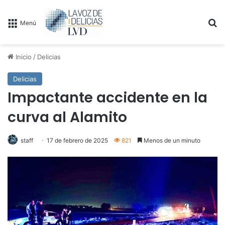
B
Menú
Inicio
/
Delicias
Delicias
Impactante accidente en la
curva al Alamito
staff
17 de febrero de 2025
821
Menos de un minuto