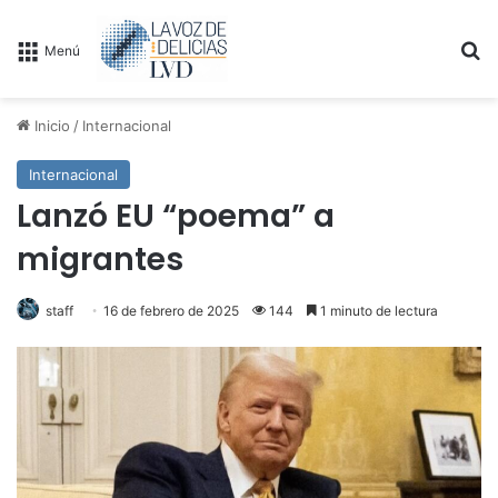
B
Menú
Inicio
/
Internacional
Internacional
Lanzó EU “poema” a
migrantes
staff
16 de febrero de 2025
144
1 minuto de lectura