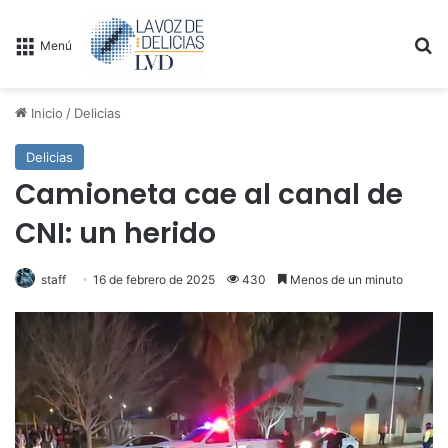
B
Menú
Inicio
/
Delicias
Delicias
Camioneta cae al canal de
CNI: un herido
staff
16 de febrero de 2025
430
Menos de un minuto