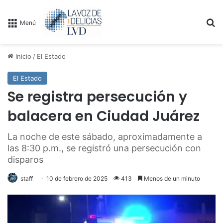
B
Menú
Inicio
/
El Estado
El Estado
Se registra persecución y
balacera en Ciudad Juárez
La noche de este sábado, aproximadamente a
las 8:30 p.m., se registró una persecución con
disparos
staff
10 de febrero de 2025
413
Menos de un minuto