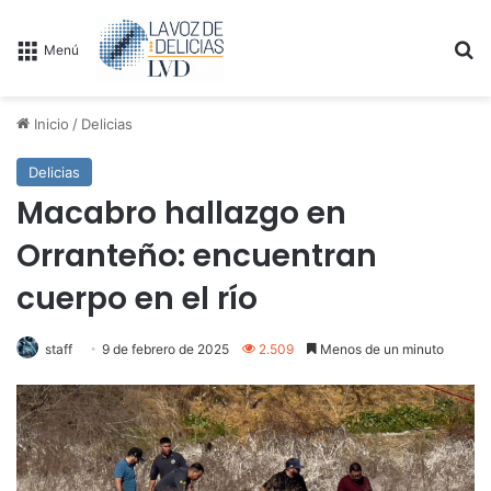
B
Menú
Inicio
/
Delicias
Delicias
Macabro hallazgo en
Orranteño: encuentran
cuerpo en el río
staff
9 de febrero de 2025
2.509
Menos de un minuto