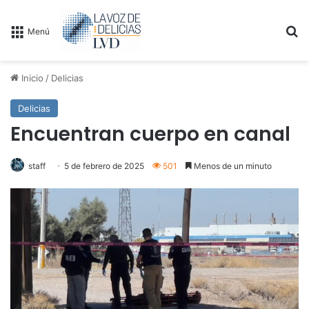
B
Menú
Inicio
/
Delicias
Delicias
Encuentran cuerpo en canal
staff
5 de febrero de 2025
501
Menos de un minuto